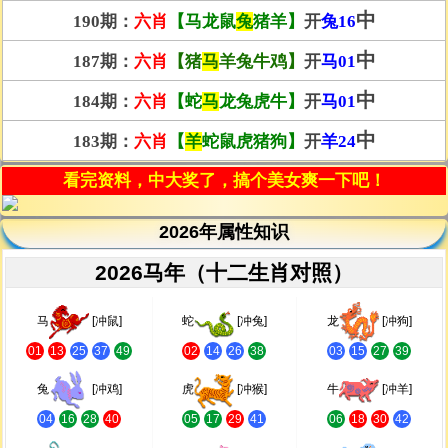
中
190
期：
六肖
【马龙鼠
兔
猪羊】
开
兔16
中
187
期：
六肖
【猪
马
羊兔牛鸡】
开
马01
中
184
期：
六肖
【蛇
马
龙兔虎牛】
开
马01
中
183
期：
六肖
【
羊
蛇鼠虎猪狗】
开
羊24
看完资料，中大奖了，搞个美女爽一下吧！
2026年属性知识
2026马年（十二生肖对照）
马
[冲鼠]
蛇
[冲兔]
龙
[冲狗]
01
13
25
37
49
02
14
26
38
03
15
27
39
兔
[冲鸡]
虎
[冲猴]
牛
[冲羊]
04
16
28
40
05
17
29
41
06
18
30
42