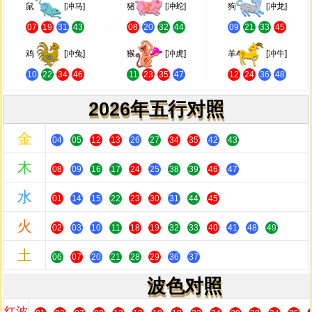
鼠
[冲马]
猪
[冲蛇]
狗
[冲龙]
07
19
31
43
08
20
32
44
09
21
33
45
鸡
[冲兔]
猴
[冲虎]
羊
[冲牛]
10
22
34
46
11
23
35
47
12
24
36
48
2026年五行对照
金
04
05
12
13
26
27
34
35
42
43
木
08
09
16
17
24
25
38
39
46
47
水
01
14
15
22
23
30
31
44
45
火
02
03
10
11
18
19
32
33
40
41
48
49
土
06
07
20
21
28
29
36
37
波色对照
红波