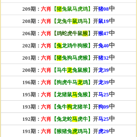
中
209
期：
六肖
【
猪
兔鼠马虎鸡】
开
猪08
中
208
期：
六肖
【龙兔牛
鼠
鸡马】
开
鼠19
中
206
期：
六肖
【鸡蛇虎牛鼠
猴
】
开
猴47
中
202
期：
六肖
【
兔
龙鸡牛狗猴】
开
兔40
中
201
期：
六肖
【
猪
兔狗马虎猴】
开
猪32
中
200
期：
六肖
【马牛
龙
兔鼠猴】
开
龙39
中
196
期：
六肖
【狗虎牛马
龙
鸡】
开
龙39
中
195
期：
六肖
【龙猪鼠
马
兔猴】
开
马25
中
193
期：
六肖
【兔牛
狗
龙猪羊】
开
狗09
中
192
期：
六肖
【兔龙蛇
马
虎牛】
开
马25
中
191
期：
六肖
【猴猪兔
虎
鸡马】
开
虎29