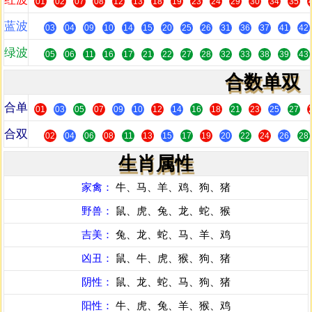
01
02
07
08
12
13
18
19
23
24
29
30
34
35
蓝波
03
04
09
10
14
15
20
25
26
31
36
37
41
42
绿波
05
06
11
16
17
21
22
27
28
32
33
38
39
43
合数单双
合单
01
03
05
07
09
10
12
14
16
18
21
23
25
27
合双
02
04
06
08
11
13
15
17
19
20
22
24
26
28
生肖属性
家禽：
牛、马、羊、鸡、狗、猪
野兽：
鼠、虎、兔、龙、蛇、猴
吉美：
兔、龙、蛇、马、羊、鸡
凶丑：
鼠、牛、虎、猴、狗、猪
阴性：
鼠、龙、蛇、马、狗、猪
阳性：
牛、虎、兔、羊、猴、鸡