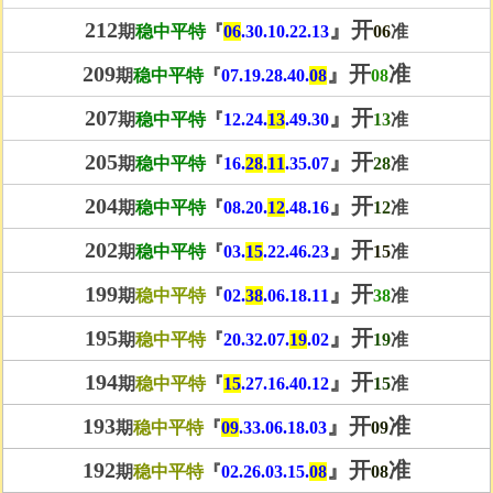
212
』开
期
稳中平特
『
06
.30.10.22.13
06
准
209
』开
准
期
稳中平特
『
07.19.28.40.
08
08
207
』开
期
稳中平特
『
12.24.
13
.49.30
13
准
205
』开
期
稳中平特
『
16.
28
.
11
.35.07
28
准
204
』开
期
稳中平特
『
08.20.
12
.48.16
12
准
202
』开
期
稳中平特
『
03.
15
.22.46.23
15
准
199
』开
期
稳中平特
『
02.
38
.06.18.11
38
准
195
』开
期
稳中平特
『
20.32.07.
19
.02
19
准
194
』开
期
稳中平特
『
15
.27.16.40.12
15
准
193
』开
准
期
稳中平特
『
09
.33.06.18.03
09
192
』开
准
期
稳中平特
『
02.26.03.15.
08
08