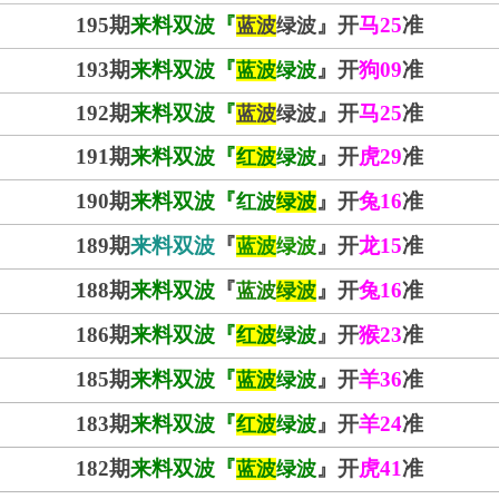
195
期
来料双波
『
』
开
马25
准
蓝波
绿波
193
期
来料双波
『
』开
狗09
准
蓝波
绿波
192
期
来料双波
『
』
开
马25
准
蓝波
绿波
191
期
来料双波
『
』开
虎29
准
红波
绿波
190
期
来料双波
『
』开
兔16
准
红波
绿波
189
期
来料双波
『
』开
龙15
准
蓝波
绿波
188
期
来料双波
『
』开
兔16
准
蓝波
绿波
186
期
来料双波
『
』开
猴23
准
红波
绿波
185
期
来料双波
『
』开
羊36
准
蓝波
绿波
183
期
来料双波
『
』开
羊24
准
红波
绿波
182
期
来料双波
『
』开
虎41
准
蓝波
绿波