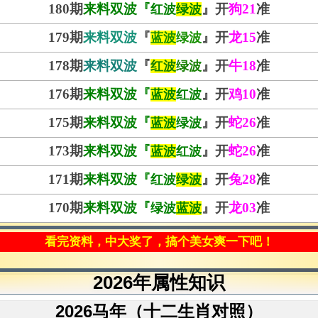
180
期
来料双波
『
』开
狗21
准
红波
绿波
179
期
来料双波
『
』开
龙15
准
蓝波
绿波
178
期
来料双波
『
』开
牛18
准
红波
绿波
176
期
来料双波
『
』开
鸡10
准
蓝波
红波
175
期
来料双波
『
』开
蛇26
准
蓝波
绿波
173
期
来料双波
『
』开
蛇26
准
蓝波
红波
171
期
来料双波
『
』开
兔28
准
红波
绿波
170
期
来料双波
『
』开
龙03
准
绿波
蓝波
看完资料，中大奖了，搞个美女爽一下吧！
2026年属性知识
2026马年（十二生肖对照）