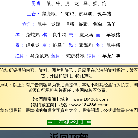
男肖：
鼠、牛、虎、龙、马、猴、狗
三合：
鼠龙猴、牛蛇鸡、虎马狗、兔羊猪
六合：
鼠牛、龙鸡、虎猪、蛇猴、兔狗、马羊
琴：
兔蛇鸡
棋：
鼠牛狗
书：
虎龙马
画：
羊猴猪
春：
虎兔龙
夏：
蛇马羊
秋：
猴鸡狗
冬：
鼠牛猪
红肖：
马兔鼠鸡
蓝肖：
蛇虎猪猴
绿肖：
羊龙牛狗
论坛所提供的内容、资料、图片和资讯，只应用在合法的资料探讨，暂不
它，外围和使用。特此声明！
声明：以上所有广告内容均为赞助商提供，本站不对其经营行为负责。浏
者须自行承担有关责任，本网站恕不负责。
【澳門藏宝阁】域名：www.184886.com
【澳門藏宝阁】域名：www.184886.comm
集各類最新、最準確的每期文字資料大全，最快開獎，公式規律盡在澳門
⇒〖在线咨询〗⇐