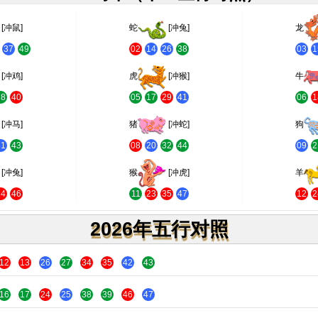
[冲鼠]
蛇
[冲兔]
龙
37
49
02
14
26
38
03
1
[冲鸡]
虎
[冲猴]
牛
28
40
05
17
29
41
06
1
[冲马]
猪
[冲蛇]
狗
31
43
08
20
32
44
09
2
[冲兔]
猴
[冲虎]
羊
34
46
11
23
35
47
12
2
2026年五行对照
12
13
26
27
34
35
42
43
16
17
24
25
38
39
46
47