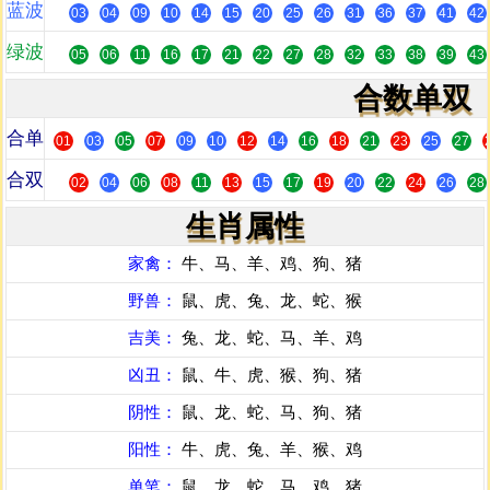
蓝波
03
04
09
10
14
15
20
25
26
31
36
37
41
42
绿波
05
06
11
16
17
21
22
27
28
32
33
38
39
43
合数单双
合单
01
03
05
07
09
10
12
14
16
18
21
23
25
27
合双
02
04
06
08
11
13
15
17
19
20
22
24
26
28
生肖属性
家禽：
牛、马、羊、鸡、狗、猪
野兽：
鼠、虎、兔、龙、蛇、猴
吉美：
兔、龙、蛇、马、羊、鸡
凶丑：
鼠、牛、虎、猴、狗、猪
阴性：
鼠、龙、蛇、马、狗、猪
阳性：
牛、虎、兔、羊、猴、鸡
单笔：
鼠、龙、蛇、马、鸡、猪