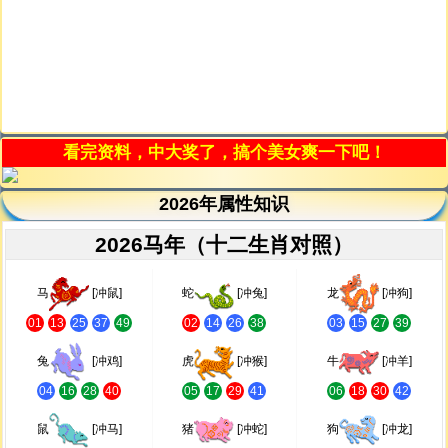
看完资料，中大奖了，搞个美女爽一下吧！
2026年属性知识
2026马年（十二生肖对照）
马
[冲鼠]
蛇
[冲兔]
龙
[冲狗]
01
13
25
37
49
02
14
26
38
03
15
27
39
兔
[冲鸡]
虎
[冲猴]
牛
[冲羊]
04
16
28
40
05
17
29
41
06
18
30
42
鼠
[冲马]
猪
[冲蛇]
狗
[冲龙]