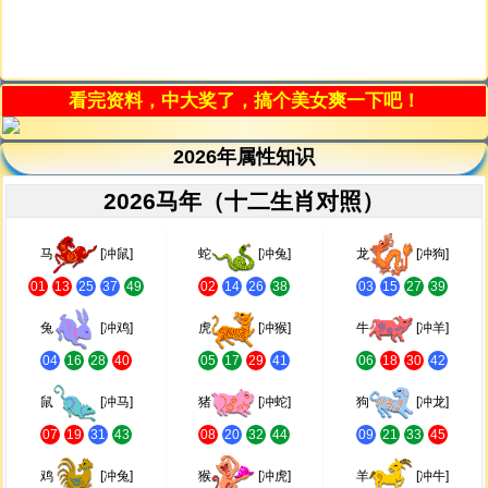
看完资料，中大奖了，搞个美女爽一下吧！
2026年属性知识
2026马年（十二生肖对照）
马
[冲鼠]
蛇
[冲兔]
龙
[冲狗]
01
13
25
37
49
02
14
26
38
03
15
27
39
兔
[冲鸡]
虎
[冲猴]
牛
[冲羊]
04
16
28
40
05
17
29
41
06
18
30
42
鼠
[冲马]
猪
[冲蛇]
狗
[冲龙]
07
19
31
43
08
20
32
44
09
21
33
45
鸡
[冲兔]
猴
[冲虎]
羊
[冲牛]