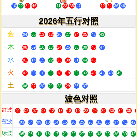
10
22
34
46
11
23
35
47
12
24
36
48
2026年五行对照
金
04
05
12
13
26
27
34
35
42
43
木
08
09
16
17
24
25
38
39
46
47
水
01
14
15
22
23
30
31
44
45
火
02
03
10
11
18
19
32
33
40
41
48
49
土
06
07
20
21
28
29
36
37
波色对照
红波
01
02
07
08
12
13
18
19
23
24
29
30
34
35
蓝波
03
04
09
10
14
15
20
25
26
31
36
37
41
42
绿波
05
06
11
16
17
21
22
27
28
32
33
38
39
43