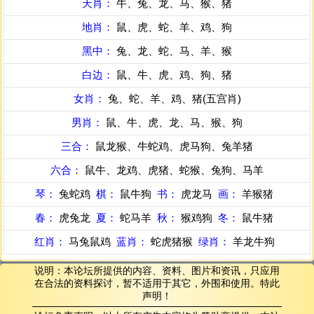
天肖：
牛、兔、龙、马、猴、猪
地肖：
鼠、虎、蛇、羊、鸡、狗
黑中：
兔、龙、蛇、马、羊、猴
白边：
鼠、牛、虎、鸡、狗、猪
女肖：
兔、蛇、羊、鸡、猪(五宫肖)
男肖：
鼠、牛、虎、龙、马、猴、狗
三合：
鼠龙猴、牛蛇鸡、虎马狗、兔羊猪
六合：
鼠牛、龙鸡、虎猪、蛇猴、兔狗、马羊
琴：
兔蛇鸡
棋：
鼠牛狗
书：
虎龙马
画：
羊猴猪
春：
虎兔龙
夏：
蛇马羊
秋：
猴鸡狗
冬：
鼠牛猪
红肖：
马兔鼠鸡
蓝肖：
蛇虎猪猴
绿肖：
羊龙牛狗
说明：本论坛所提供的内容、资料、图片和资讯，只应用
在合法的资料探讨，暂不适用于其它，外围和使用。特此
声明！