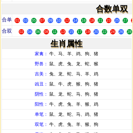
合数单双
合单
01
03
05
07
09
10
12
14
16
18
21
23
25
27
合双
02
04
06
08
11
13
15
17
19
20
22
24
26
28
生肖属性
家禽：
牛、马、羊、鸡、狗、猪
野兽：
鼠、虎、兔、龙、蛇、猴
吉美：
兔、龙、蛇、马、羊、鸡
凶丑：
鼠、牛、虎、猴、狗、猪
阴性：
鼠、龙、蛇、马、狗、猪
阳性：
牛、虎、兔、羊、猴、鸡
单笔：
鼠、龙、蛇、马、鸡、猪
双笔：
牛、虎、兔、羊、猴、狗