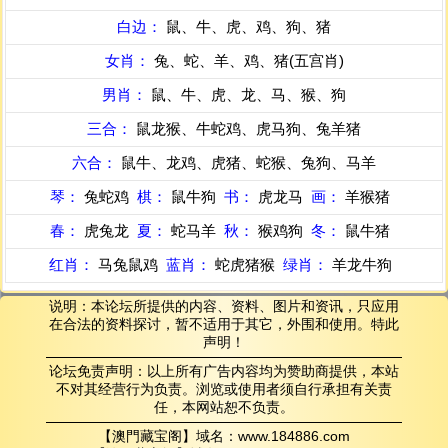
白边：
鼠、牛、虎、鸡、狗、猪
女肖：
兔、蛇、羊、鸡、猪(五宫肖)
男肖：
鼠、牛、虎、龙、马、猴、狗
三合：
鼠龙猴、牛蛇鸡、虎马狗、兔羊猪
六合：
鼠牛、龙鸡、虎猪、蛇猴、兔狗、马羊
琴：
兔蛇鸡
棋：
鼠牛狗
书：
虎龙马
画：
羊猴猪
春：
虎兔龙
夏：
蛇马羊
秋：
猴鸡狗
冬：
鼠牛猪
红肖：
马兔鼠鸡
蓝肖：
蛇虎猪猴
绿肖：
羊龙牛狗
说明：本论坛所提供的内容、资料、图片和资讯，只应用
在合法的资料探讨，暂不适用于其它，外围和使用。特此
声明！
论坛免责声明：以上所有广告内容均为赞助商提供，本站
不对其经营行为负责。浏览或使用者须自行承担有关责
任，本网站恕不负责。
【澳門藏宝阁】域名：www.184886.com