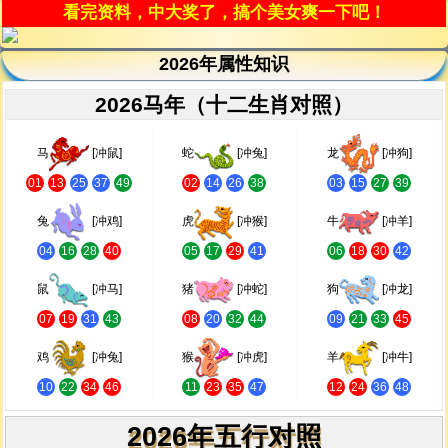
看完资料，中大奖了，搞个美女爽一下吧！
2026年属性知识
2026马年（十二生肖对照）
马
[冲鼠]
蛇
[冲兔]
龙
[冲狗]
01
13
25
37
49
02
14
26
38
03
15
27
39
兔
[冲鸡]
虎
[冲猴]
牛
[冲羊]
04
16
28
40
05
17
29
41
06
18
30
42
鼠
[冲马]
猪
[冲蛇]
狗
[冲龙]
07
19
31
43
08
20
32
44
09
21
33
45
鸡
[冲兔]
猴
[冲虎]
羊
[冲牛]
10
22
34
46
11
23
35
47
12
24
36
48
2026年五行对照