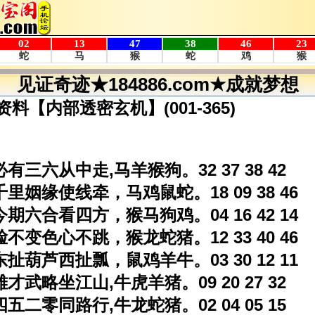
见证奇迹★184886.com★成就梦想
资料【内部透密玄机】(001-365)
必有三六从中走,马羊猴狗。32 37 38 42
千里姻缘使线牵，马鸡鼠蛇。18 09 38 46
今期六合看四方，猴马狗鸡。04 16 42 14
脸不变色心不跳，猴龙蛇猪。12 33 40 46
东扯葫芦西扯瓢，鼠鸡羊牛。03 30 12 11
雄才武略坐江山,牛虎羊猪。09 20 27 32
四五二零同路行,牛龙蛇猪。02 04 05 15