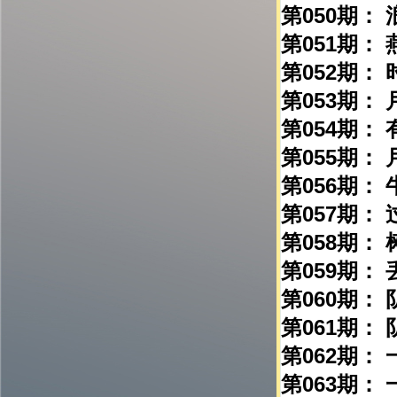
第050期： 
第051期： 
第052期： 
第053期： 
第054期： 
第055期： 
第056期： 
第057期： 
第058期： 
第059期： 
第060期： 
第061期： 
第062期： 
第063期： 