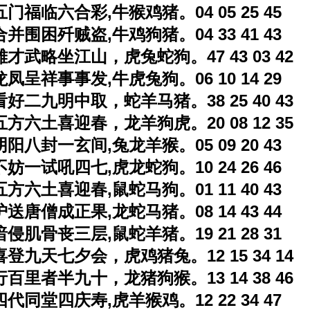
五门福临六合彩,牛猴鸡猪。04 05 25 45
合并围困歼贼盗,牛鸡狗猪。04 33 41 43
雄才武略坐江山，虎兔蛇狗。47 43 03 42
龙凤呈祥事事发,牛虎兔狗。06 10 14 29
看好二九明中取，蛇羊马猪。38 25 40 43
五方六土喜迎春，龙羊狗虎。20 08 12 35
阴阳八封一玄间,兔龙羊猴。05 09 20 43
不妨一试吼四七,虎龙蛇狗。10 24 26 46
五方六土喜迎春,鼠蛇马狗。01 11 40 43
护送唐僧成正果,龙蛇马猪。08 14 43 44
暗侵肌骨丧三层,鼠蛇羊猪。19 21 28 31
喜登九天七夕会，虎鸡猪兔。12 15 34 14
行百里者半九十，龙猪狗猴。13 14 38 46
四代同堂四庆寿,虎羊猴鸡。12 22 34 47