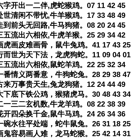
六字开出一二伴,虎蛇猴鸡。07 11 42 45
处世清闲不带忧,牛羊猴鸡。17 33 48 49
走到前头无回路,牛马狗猪。08 20 24 45
三五流出六相依,牛虎羊猴。25 29 34 42
画虎画皮难画骨，鼠牛兔鸡。41 17 43 25
行而世为天下法，龙虎狗蛇。11 09 04 01
三五流出六相依,鼠蛇羊鸡。22 25 32 34
一番情义两番意，牛狗蛇兔。28 29 38 47
古来万事贵天生,兔龙狗猪。12 24 44 49
大下底下铁公鸡，猴猪虎马。30 48 43 34
二一三二玄机数,牛龙羊鸡。08 22 38 39
花开四朵换千金,鼠牛马鸡。24 26 34 36
一碗水往平处端，蛇牛鼠兔。26 31 18 25
画鬼容易画人难，龙马蛇猴。25 42 14 31