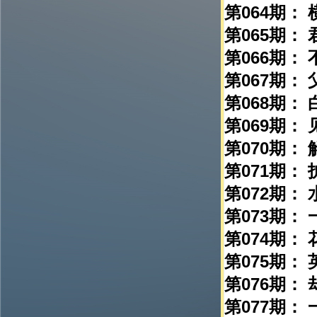
第064期： 
第065期： 
第066期： 
第067期： 
第068期： 
第069期： 
第070期： 
第071期： 
第072期： 
第073期： 
第074期： 
第075期： 
第076期： 
第077期： 