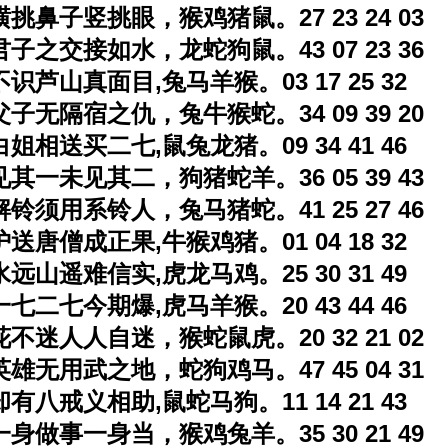
横挑鼻子竖挑眼，猴鸡猪鼠。27 23 24 03
君子之交接如水，龙蛇狗鼠。43 07 23 36
不识芦山真面目,兔马羊猴。03 17 25 32
父子无隔宿之仇，兔牛猴蛇。34 09 39 20
白姐相送买二七,鼠兔龙猪。09 34 41 46
见其一未见其二，狗猪蛇羊。36 05 39 43
解铃须用系铃人，兔马猪蛇。41 25 27 46
护送唐僧成正果,牛猴鸡猪。01 04 18 32
水远山遥难信实,虎龙马鸡。25 30 31 49
一七二七今期爆,虎马羊猴。20 43 44 46
花不迷人人自迷，猴蛇鼠虎。20 32 21 02
英雄无用武之地，蛇狗鸡马。47 45 04 31
却有八戒义相助,鼠蛇马狗。11 14 21 43
一身做事一身当，猴鸡兔羊。35 30 21 49