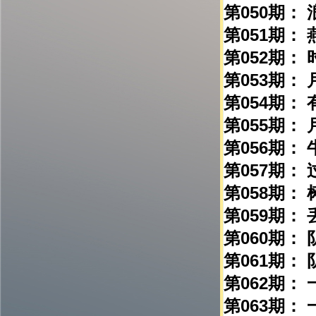
第050期： 
第051期： 
第052期： 
第053期： 
第054期： 
第055期： 
第056期： 
第057期： 
第058期： 
第059期： 
第060期： 
第061期： 
第062期： 
第063期： 