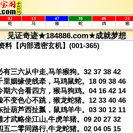
见证奇迹★184886.com★成就梦想
资料【内部透密玄机】(001-365)
必有三六从中走,马羊猴狗。32 37 38 42
千里姻缘使线牵，马鸡鼠蛇。18 09 38 46
今期六合看四方，猴马狗鸡。04 16 42 14
脸不变色心不跳，猴龙蛇猪。12 33 40 46
东扯葫芦西扯瓢，鼠鸡羊牛。03 30 12 11
雄才武略坐江山,牛虎羊猪。09 20 27 32
四五二零同路行,牛龙蛇猪。02 04 05 15