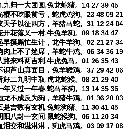
九九归一大团圆,兔龙蛇猪。14 27 39 45
光棍不吃眼前亏，蛇虎鸡狗。23 48 09 21
挟天子以征四方，羊猪马蛇。31 12 24 04
花开花落又一村,牛兔羊狗。09 18 34 47
起早摸黑忙生计，龙牛羊狗。02 21 27 34
狗肉上不了筵席，羊蛇牛鸡。06 34 36 19
八路来料两吉利,牛虎兔马。01 26 35 43
不识芦山真面目，兔羊猴鸡。37 29 42 06
看好二九明中取,虎龙蛇猴。08 21 29 40
一年又过一年春,蛇马羊狗。13 14 35 36
画龙不成反为狗，羊猪牛鸡。01 36 20 03
五是吉数有玄机,兔蛇狗猪。11 30 41 45
阴阳八封一玄间,鼠蛇猴狗。06 11 20 34
血泪交和滋淋淋，狗虎马鸡。03 09 17 08