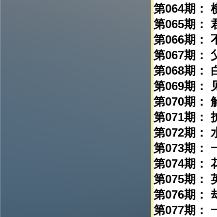
第064期： 
第065期： 
第066期： 
第067期： 
第068期： 
第069期： 
第070期： 
第071期： 
第072期： 
第073期： 
第074期： 
第075期： 
第076期： 
第077期： 