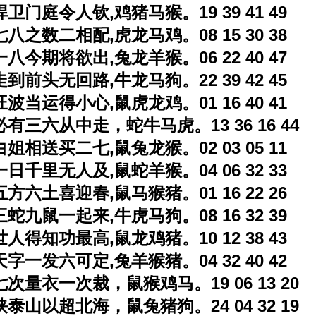
捍卫门庭令人钦,鸡猪马猴。19 39 41 49
七八之数二相配,虎龙马鸡。08 15 30 38
一八今期将欲出,兔龙羊猴。06 22 40 47
走到前头无回路,牛龙马狗。22 39 42 45
旺波当运得小心,鼠虎龙鸡。01 16 40 41
必有三六从中走，蛇牛马虎。13 36 16 44
白姐相送买二七,鼠兔龙猴。02 03 05 11
一日千里无人及,鼠蛇羊猴。04 06 32 33
五方六土喜迎春,鼠马猴猪。01 16 22 26
三蛇九鼠一起来,牛虎马狗。08 16 32 39
世人得知功最高,鼠龙鸡猪。10 12 38 43
天字一发六可定,兔羊猴猪。04 32 40 42
七次量衣一次裁，鼠猴鸡马。19 06 13 20
挟泰山以超北海，鼠兔猪狗。24 04 32 19