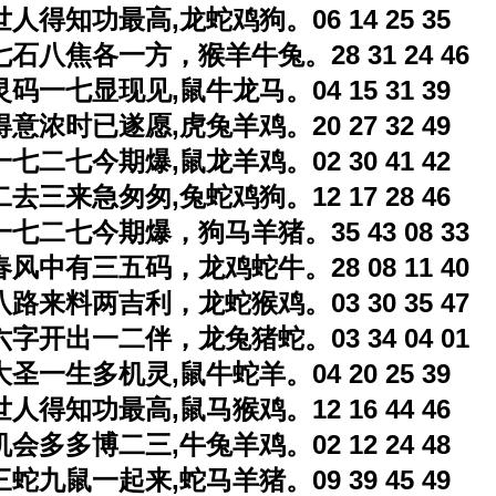
世人得知功最高,龙蛇鸡狗。06 14 25 35
七石八焦各一方，猴羊牛兔。28 31 24 46
灵码一七显现见,鼠牛龙马。04 15 31 39
得意浓时已遂愿,虎兔羊鸡。20 27 32 49
一七二七今期爆,鼠龙羊鸡。02 30 41 42
二去三来急匆匆,兔蛇鸡狗。12 17 28 46
一七二七今期爆，狗马羊猪。35 43 08 33
春风中有三五码，龙鸡蛇牛。28 08 11 40
八路来料两吉利，龙蛇猴鸡。03 30 35 47
六字开出一二伴，龙兔猪蛇。03 34 04 01
大圣一生多机灵,鼠牛蛇羊。04 20 25 39
世人得知功最高,鼠马猴鸡。12 16 44 46
机会多多博二三,牛兔羊鸡。02 12 24 48
三蛇九鼠一起来,蛇马羊猪。09 39 45 49