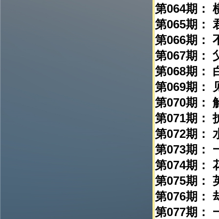
第064期： 
第065期： 
第066期： 
第067期： 
第068期： 
第069期： 
第070期： 
第071期： 
第072期： 
第073期： 
第074期： 
第075期： 
第076期： 
第077期： 