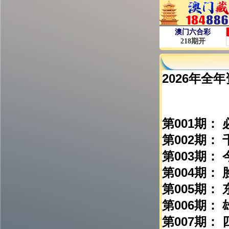
2026年全年
第001期： 
第002期： 
第003期： 
第004期： 
第005期： 
第006期： 
第007期： 