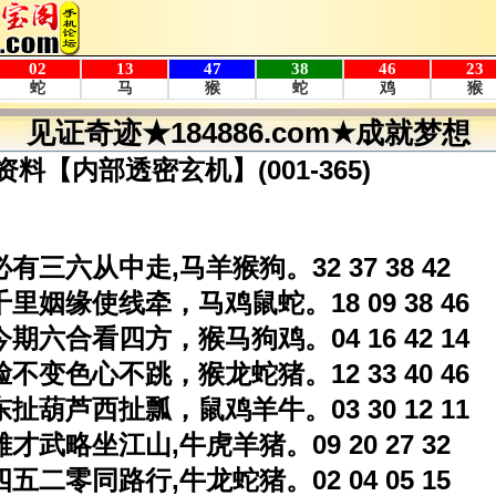
见证奇迹★184886.com★成就梦想
资料【内部透密玄机】(001-365)
必有三六从中走,马羊猴狗。32 37 38 42
千里姻缘使线牵，马鸡鼠蛇。18 09 38 46
今期六合看四方，猴马狗鸡。04 16 42 14
脸不变色心不跳，猴龙蛇猪。12 33 40 46
东扯葫芦西扯瓢，鼠鸡羊牛。03 30 12 11
雄才武略坐江山,牛虎羊猪。09 20 27 32
四五二零同路行,牛龙蛇猪。02 04 05 15