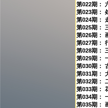
第022期： 
第023期： 
第024期： 
第025期： 
第026期： 
第027期： 
第028期： 
第029期： 
第030期： 
第031期： 
第032期： 
第033期： 
第034期： 
第035期： 