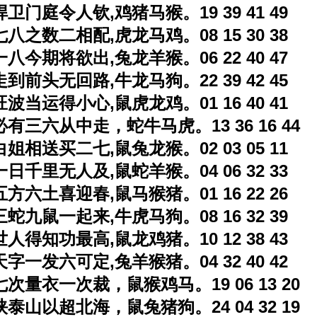
捍卫门庭令人钦,鸡猪马猴。19 39 41 49
七八之数二相配,虎龙马鸡。08 15 30 38
一八今期将欲出,兔龙羊猴。06 22 40 47
走到前头无回路,牛龙马狗。22 39 42 45
旺波当运得小心,鼠虎龙鸡。01 16 40 41
必有三六从中走，蛇牛马虎。13 36 16 44
白姐相送买二七,鼠兔龙猴。02 03 05 11
一日千里无人及,鼠蛇羊猴。04 06 32 33
五方六土喜迎春,鼠马猴猪。01 16 22 26
三蛇九鼠一起来,牛虎马狗。08 16 32 39
世人得知功最高,鼠龙鸡猪。10 12 38 43
天字一发六可定,兔羊猴猪。04 32 40 42
七次量衣一次裁，鼠猴鸡马。19 06 13 20
挟泰山以超北海，鼠兔猪狗。24 04 32 19